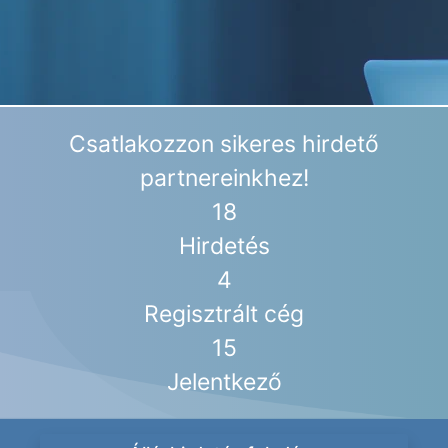
Csatlakozzon sikeres hirdető
partnereinkhez!
18
Hirdetés
4
Regisztrált cég
15
Jelentkező