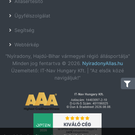
Állásértesítő
Ügyfélszolgálat
Segítség
Webtérkép
"Nyíradony, Hajdú-Bihar vármegyei régió állásportálja"
Minden jog fentartva © 2026.
NyiradonyAllas.hu
Üzemeltető: IT-Nav Hungary Kft. | "Az elsők közé
navigáljuk!"