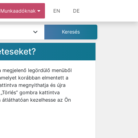
Munkaadóknak
EN
DE
eteseket?
 a megjelenő legördülő menüből
 amelyet korábban elmentett a
ttintva megnyithatja és újra
 „Törlés” gombra kattintva
s átláthatóan kezelhesse az Ön