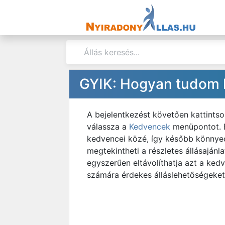
GYIK: Hogyan tudom k
A bejelentkezést követően kattintso
válassza a
Kedvencek
menüpontot. E
kedvencei közé, így később könnyedé
megtekintheti a részletes állásaján
egyszerűen eltávolíthatja azt a ked
számára érdekes álláslehetőségeket