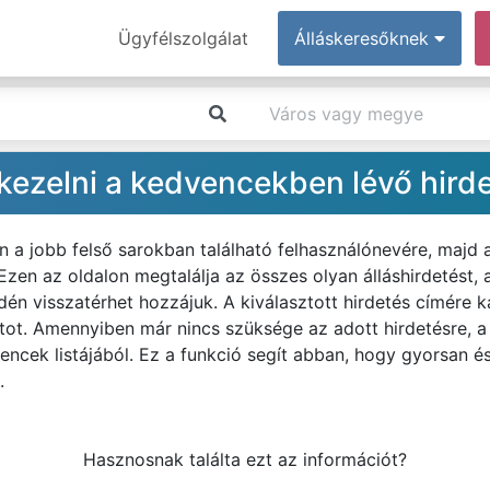
Ügyfélszolgálat
Álláskeresőknek
ezelni a kedvencekben lévő hird
n a jobb felső sarokban található felhasználónevére, majd
zen az oldalon megtalálja az összes olyan álláshirdetést,
n visszatérhet hozzájuk. A kiválasztott hirdetés címére ka
latot. Amennyiben már nincs szüksége az adott hirdetésre, a
vencek listájából. Ez a funkció segít abban, hogy gyorsan é
.
Hasznosnak találta ezt az információt?