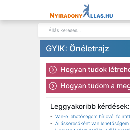
GYIK: Önéletrajz
Hogyan tudok létreho
Hogyan tudom a megl
Leggyakoribb kérdések:
Van-e lehetőségem hírlevél felir
Álláskeresőként van lehetőségem 