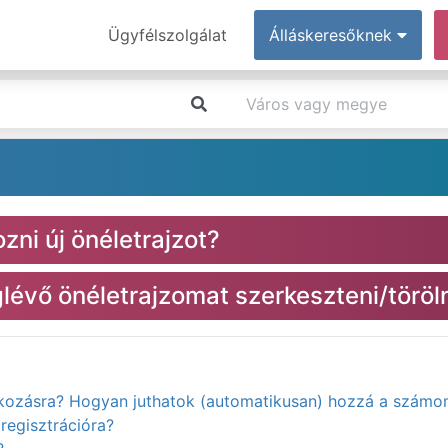
Ügyfélszolgálat
Álláskeresőknek
zni új önéletrajzot?
évő önéletrajzomat szerkeszteni/töröl
atkozásra? Hogyan juthatok (automatikusan) hozzá a számo
regisztrációra?