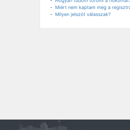
Hogyan tudom törölni a fiókomat
Miért nem kaptam meg a regisztrá
Milyen jelszót válasszak?