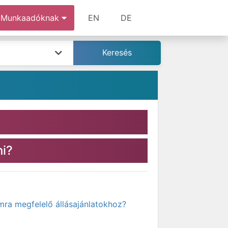
Munkaadóknak
EN
DE
ni?
mra megfelelő állásajánlatokhoz?