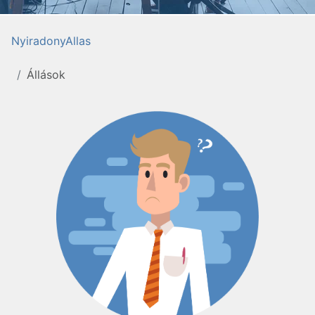
NyiradonyAllas
Állások