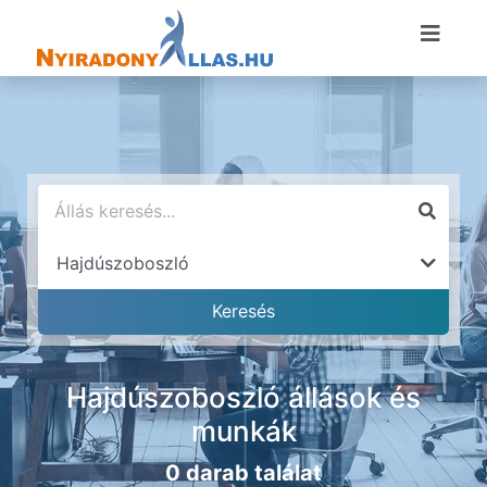
Hajdúszoboszló állások és
munkák
0 darab találat