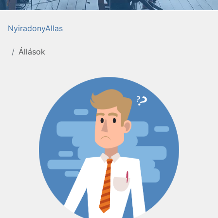
NyiradonyAllas
Állások