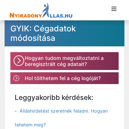
GYIK: Cégadatok
módosítása
Hogyan tudom megváltoztatni a
beregisztrált cég adatait?
Hol tölthetem fel a cég logóját?
Leggyakoribb kérdések:
Álláshirdetést szeretnék feladni. Hogyan
tehetem meg?