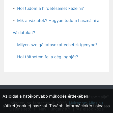
Hol tudom a hirdetésemet kezelni?
Mik a vázlatok? Hogyan tudom használni a
vázlatokat?
Milyen szolgáltatásokat vehetek igénybe?
Hol tölthetem fel a cég logóját?
Az oldal a hatékonyabb működés érdekében
"Nyíradony, Hajdú-Bihar vármegyei régió állásportálja"
Minden jog fentartva © 2026.
NyiradonyAllas.hu
sütiket(cookie) használ. További információkért olvassa
Üzemeltető: IT-Nav Hungary Kft. | "Az elsők közé